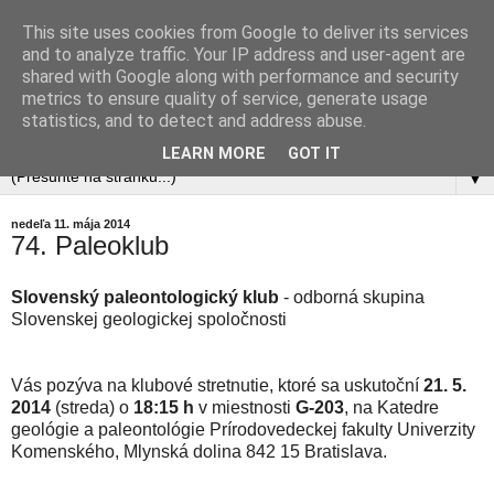
This site uses cookies from Google to deliver its services
and to analyze traffic. Your IP address and user-agent are
shared with Google along with performance and security
metrics to ensure quality of service, generate usage
statistics, and to detect and address abuse.
LEARN MORE
GOT IT
▼
nedeľa 11. mája 2014
74. Paleoklub
Slovenský paleontologický klub
- odborná skupina
Slovenskej geologickej spoločnosti
Vás pozýva na klubové stretnutie, ktoré sa uskutoční
21. 5.
2014
(streda) o
18:15 h
v miestnosti
G-203
, na Katedre
geológie a paleontológie Prírodovedeckej fakulty Univerzity
Komenského, Mlynská dolina 842 15 Bratislava.