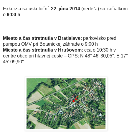
Exkurzia sa uskutoční
22. júna 2014
(nedeľa) so začiatkom
o
9:00 h
Miesto a čas stretnutia v Bratislave:
parkovisko pred
pumpou OMV pri Botanickej záhrade o 9:00 h
Miesto a čas stretnutia v Hrušovom:
cca o 10:30 h v
centre obce pri hlavnej ceste – GPS: N 48° 46' 30,05", E 17°
45' 09,90"