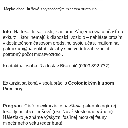
Mapka obce Hrušové s vyznačeným miestom stretnutia
Info:
Na lokalitu sa cestuje autami. Záujemcovia o účasť na
exkurzii, ktorí nemajú k dispozícii vozidlo – nahláste prosím
v dostatočnom časovom predstihu svoju účasť mailom na
paleoklub@paleoklub.sk, aby sme vedeli zabezpečiť
potrebný počet miest/vozidiel.
Kontaktná osoba: Radoslav Biskupič (0903 892 732)
Exkurzia sa koná v spolupráci s
Geologickým klubom
Piešťany
.
Program:
Cieľom exkurzie je návšteva paleontologickej
lokality pri obci Hrušové (okr. Nové Mesto nad Váhom).
Nálezisko je známe výskytmi fosílnej morskej fauny
miocénneho veku (egenburg).