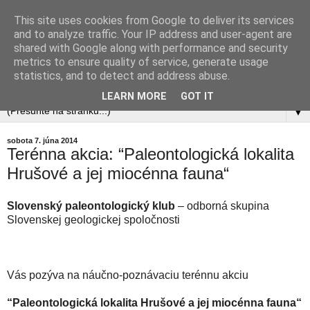
This site uses cookies from Google to deliver its services
and to analyze traffic. Your IP address and user-agent are
shared with Google along with performance and security
metrics to ensure quality of service, generate usage
statistics, and to detect and address abuse.
LEARN MORE
GOT IT
▼
sobota 7. júna 2014
Terénna akcia: “Paleontologická lokalita
Hrušové a jej miocénna fauna“
Slovenský paleontologický klub
– odborná skupina
Slovenskej geologickej spoločnosti
Vás pozýva na náučno-poznávaciu terénnu akciu
“Paleontologická lokalita Hrušové a jej miocénna fauna“