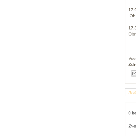
17.
Obr
17.
Obr
Vše
Zdr
Novš
0 k
Zve