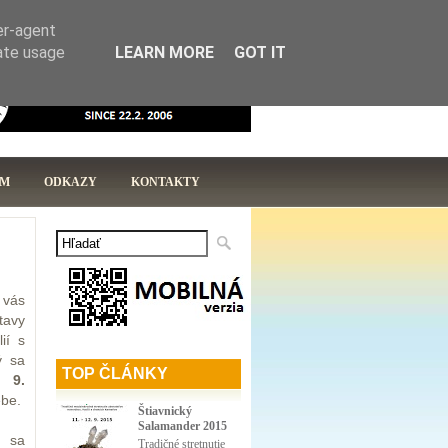
KNIŽNICA
PRIHLÁSIŤ
er-agent
rate usage
LEARN MORE
GOT IT
UM
ODKAZY
KONTAKTY
 vás
avy
ií s
ý sa
TOP ČLÁNKY
 9.
ebe.
Štiavnický
Salamander 2015
 sa
Tradičné stretnutie