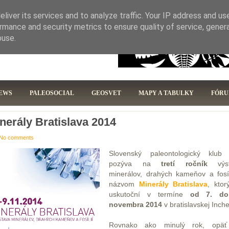
ČLENOVIA
STANOVY
DOKUMENTY
liver its services and to analyze traffic. Your IP address and us
rmance and security metrics to ensure quality of service, gene
buse.
EWS
PALEOSOCIAL
GEOSVET
MAPY A TABULKY
FÓR
nerály Bratislava 2014
No comments
Slovenský paleontologický klub
pozýva na
tretí ročník
výst
minerálov, drahých kameňov a fosíl
názvom
Minerály Bratislava
, ktor
uskutoční v termíne
od 7. do
novembra 2014
v bratislavskej Inch
Rovnako ako minulý rok, opäť