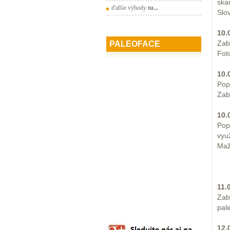
ska
ďalšie výhody
tu...
Slo
10.
Zab
PALEOFACE
Fot
10.
Pop
Zab
10.
Pop
vyu
Maž
11.
Zab
pal
12.