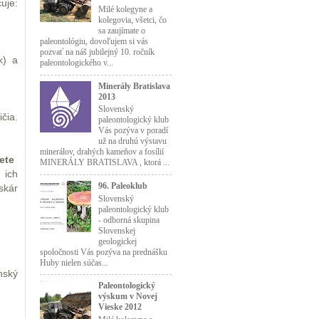
uje:
Milé kolegyne a
kolegovia, všetci, čo
sa zaujímate o
paleontológiu, dovoľujem si vás
pozvať na náš jubilejný 10. ročník
k) a
paleontologického v...
Minerály Bratislava
2013
Slovenský
čia.
paleontologický klub
Vás pozýva v poradí
už na druhú výstavu
minerálov, drahých kameňov a fosílií
ete
MINERÁLY BRATISLAVA , ktorá ...
 ich
96. Paleoklub
skár
Slovenský
paleontologický klub
- odborná skupina
Slovenskej
geologickej
spoločnosti Vás pozýva na prednášku
Huby nielen súčas...
nský
Paleontologický
výskum v Novej
Vieske 2012