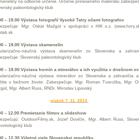
meneliny na odborné určenie. Určenie prineseného materiálu zabezpeč
venský paleontologický klub
00 – 19.00 Výstava fotografií Vysoké Tatry očami fotografov
ezpečuje: Mgr. Oskár Mažgút v spolupráci s HIK o.z. (www.hory.s
olab.sk
00 – 19.00 Výstava skamenelín
ularizačno-náučná výstava skamenelín zo Slovenska a zahrani
ezpečuje: Slovenský paleontologický klub
00 – 19.00 Výstava hornín a minerálov a ich využitia v dnešnom sv
ularizačno-náučná výstava minerálov zo Slovenska a zahraničia a
žitie v bežnom živote. Zabezpečuje: Mgr. Roman Tvarožka, Mgr. O
gút, Mgr. Albert Russ, RNDr. Miroslav Lipovský
piatok 7. 11. 2014
00 – 12.00 Premietanie filmov a slideshow
ezpečujú: OutdoorFilmy.sk, Jozef Dovičin, Mgr. Albert Russ, Slove
eontologický klub
00 – 12.30 Výletné ciele Slovenskej republiky