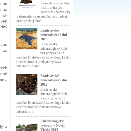
zberateľov minerálov,
žnou
fosílií, a drahých
á na
kameňov - Štiavnický
 rok
Salamander sa uskutoční na Strednej
priemyselnej škole ...
oveň
odný
Bratislavské
mineralogické dni
2013
Bratislavský
ácne
mineralogický klub
n zo
vás pozýva na už
tradičné Bratislavské mineralogické dni
(medzinárodná predajná výstava
minerálov, fosílií...
rých
odné
Bratislavské
mov,
mineralogické dni
2012
Bratislavský
mineralogický klub ,
Vás pozýva na už
tradičné Bratislavské mineralogické dni
(medzinárodná predajná výstava
minerálov, f...
Paleontologický
výskum v Novej
ly a
Vieske 2013