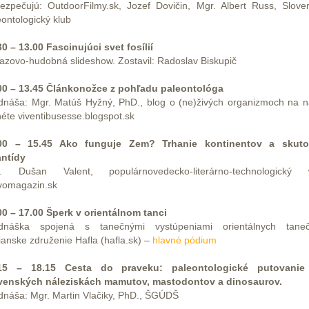
ezpečujú: OutdoorFilmy.sk, Jozef Dovičin, Mgr. Albert Russ, Slove
eontologický klub
30 – 13.00 Fascinujúci svet fosílií
azovo-hudobná slideshow. Zostavil: Radoslav Biskupič
00 – 13.45 Článkonožce z pohľadu paleontológa
dnáša: Mgr. Matúš Hyžný, PhD., blog o (ne)živých organizmoch na n
néte viventibusesse.blogspot.sk
00 – 15.45 Ako funguje Zem? Trhanie kontinentov a skut
antídy
. Dušan Valent, populárnovedecko-literárno-technologický
ivomagazin.sk
00 – 17.00 Šperk v orientálnom tanci
dnáška spojená s tanečnými vystúpeniami orientálnych taneč
ianske združenie Hafla (hafla.sk) –
hlavné pódium
15 – 18.15 Cesta do praveku: paleontologické putovani
venských náleziskách mamutov, mastodontov a dinosaurov.
dnáša: Mgr. Martin Vlačiky, PhD., ŠGÚDŠ