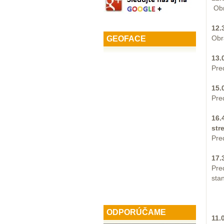
Obr
12.
Obr
GEOFACE
13.
Pre
15.
Pre
16.
str
Pre
17.
Pre
sta
ODPORÚČAME
11.