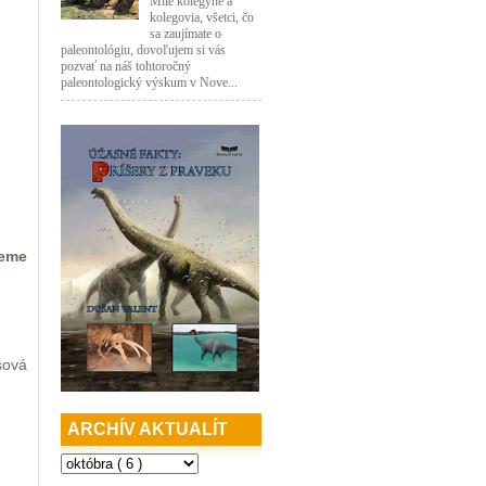
Milé kolegyne a
kolegovia, všetci, čo
sa zaujímate o
paleontológiu, dovoľujem si vás
pozvať na náš tohtoročný
paleontologický výskum v Nove...
žeme
sová
ARCHÍV AKTUALÍT