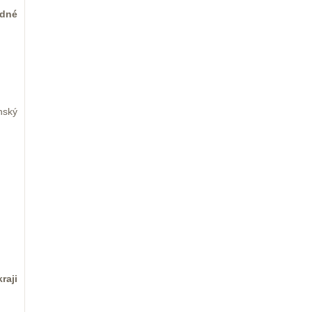
edné
nský
raji