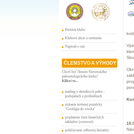
História klubu
kni
Klubové akcie a stretnutia
Výs
Napísali o nás
kle
Slov
ČLENSTVO A VÝHODY
Okr
Chceš byť členom Slovenského
zák
paleontologického klubu?
Klikni tu...
pro
por
mailing o aktuálnych paleo -
podujatiach a prednáškach
Kom
získanie terénnej pomôcky
"Geológia do vrecka"
preplatenie časti finančných
nákladov (cestovné)
10.
Náv
požičiavanie odbornej literatúry