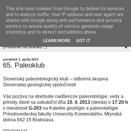
This site uses cookies from Google to deliver its services
and to analyze traffic. Your IP address and user-agent are
shared with Google along with performance and security
metrics to ensure quality of service, generate usage
statistics, and to detect and address abuse.
LEARN MORE
GOT IT
▼
pondelok 1. apríla 2013
65. Paleoklub
Slovenský paleontologický klub – odborná skupina
Slovenskej geologickej spoločnosti
Vás pozýva na stretnutie nadšencov paleontológie, vedy a
prírody, ktoré sa uskutoční dňa
10. 4. 2013
(streda) o
17:20 h
v miestnosti
G-203
na Katedre geológie a paleontológie
Prírodovedeckej fakulty Univerzity Komenského, Mlynská
dolina 842 15 Bratislava.